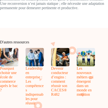
Une reconversion n’est jamais statique ; elle nécessite une adaptation
permanente pour demeurer pertinente et productive.
D'autres ressources
Pourquoi
Leadership
Devenir
Les
choisir une
en
conducteur
nouveaux
école de
entreprise :
d’engins :
métiers qui
commerce
Les
comment
émergent
après le bac
compétence
réussir son
dans un
?
s
CACES®
monde en
indispensab
R482
mutation
les pour
réussir